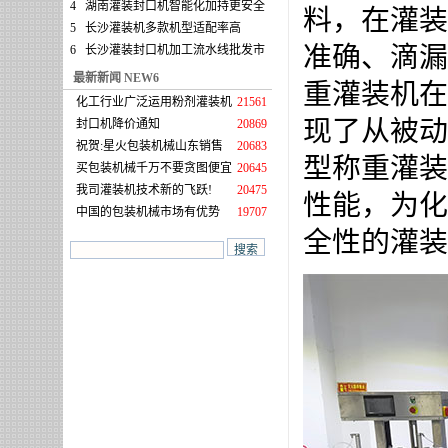
4
湖南灌装封口机智能化加持更安全
料，在灌装
5
长沙灌装机多款机型适配率高
准确、滴漏
6
长沙灌装封口机加工流水线批发市
最新新闻 NEW6
重灌装机在
化工行业广泛运用粉剂灌装机
21561
现了从被动
封口机降价通知
20869
祝贺:星火包装机械山东销售
20683
型称重灌装
买包装机械千万不要贪图便宜
20645
我司灌装机技术新的飞跃!
20475
性能，为化
中国的包装机械市场有优势
19707
全性的灌装