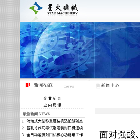
新 闻 中 心
企 业 新 闻
业 内 资 讯
最新新闻 NEW6
1
消泡式大型称重灌装机适配酸碱类
2
基孔肯雅病毒试剂灌装封口机连续
面对强酸
3
全自动灌装封口机核心功能与工作