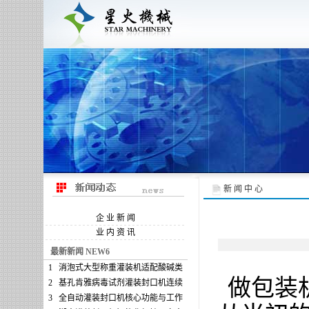
新 闻 中 心
企 业 新 闻
业 内 资 讯
最新新闻 NEW6
1
消泡式大型称重灌装机适配酸碱类
做
包装
2
基孔肯雅病毒试剂灌装封口机连续
3
全自动灌装封口机核心功能与工作