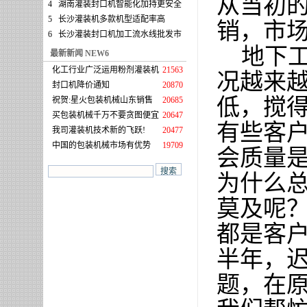
从当初
4
湖南灌装封口机智能化加持更安全
5
长沙灌装机多款机型适配率高
销，市
6
长沙灌装封口机加工流水线批发市
地下工
最新新闻 NEW6
化工行业广泛运用粉剂灌装机
21563
况越来
封口机降价通知
20870
低，搅
祝贺:星火包装机械山东销售
20685
买包装机械千万不要贪图便宜
20647
有些客
我司灌装机技术新的飞跃!
20477
中国的包装机械市场有优势
19709
会质量
为什么
莫及呢
都是客
半年，
题，在