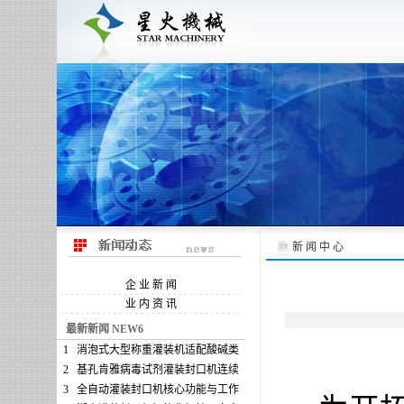
新 闻 中 心
企 业 新 闻
业 内 资 讯
最新新闻 NEW6
1
消泡式大型称重灌装机适配酸碱类
2
基孔肯雅病毒试剂灌装封口机连续
3
全自动灌装封口机核心功能与工作