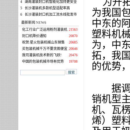
为开拓
4
湖南灌装封口机智能化加持更安全
5
长沙灌装机多款机型适配率高
为我国
6
长沙灌装封口机加工流水线批发市
中东的
最新新闻 NEW6
化工行业广泛运用粉剂灌装机
21563
塑料机
封口机降价通知
20870
为，中
祝贺:星火包装机械山东销售
20685
买包装机械千万不要贪图便宜
20646
拓，我
我司灌装机技术新的飞跃!
20476
中国的包装机械市场有优势
19708
的优势
据调查
销机型
机
、瓦
烯）塑