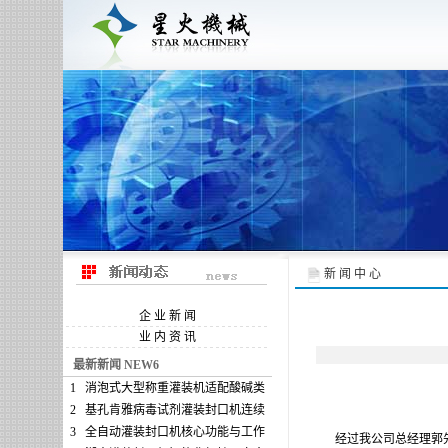
新 闻 中 心
企 业 新 闻
业 内 资 讯
最新新闻 NEW6
1
消泡式大型称重灌装机适配酸碱类
2
基孔肯雅病毒试剂灌装封口机连续
3
全自动灌装封口机核心功能与工作
经过我公司总经理郭