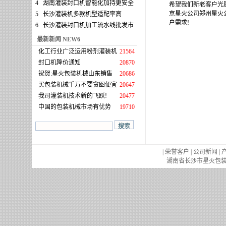
4
湖南灌装封口机智能化加持更安全
希望我们新老客户光
京星火公司郑州星火
5
长沙灌装机多款机型适配率高
户需求!
6
长沙灌装封口机加工流水线批发市
最新新闻 NEW6
化工行业广泛运用粉剂灌装机
21564
封口机降价通知
20870
祝贺:星火包装机械山东销售
20686
买包装机械千万不要贪图便宜
20647
我司灌装机技术新的飞跃!
20477
中国的包装机械市场有优势
19710
|
荣誉客户
|
公司新闻
|
湖南省长沙市星火包装机械